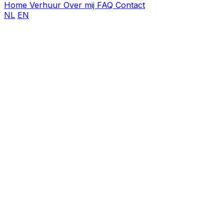
Home
Verhuur
Over mij
FAQ
Contact
NL
EN
Voornaam
Achternaam
E-mailadres
*
Telefoonnummer
*
Datum evenement
Bericht
*