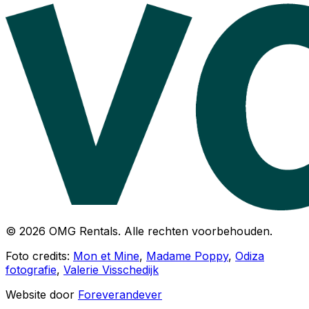
© 2026 OMG Rentals. Alle rechten voorbehouden.
Foto credits:
Mon et Mine
,
Madame Poppy
,
Odiza
fotografie
,
Valerie Visschedijk
Website door
Foreverandever